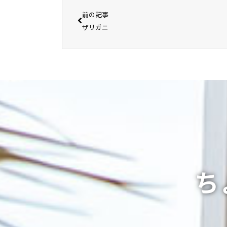
前の記事
ザリガニ
ち