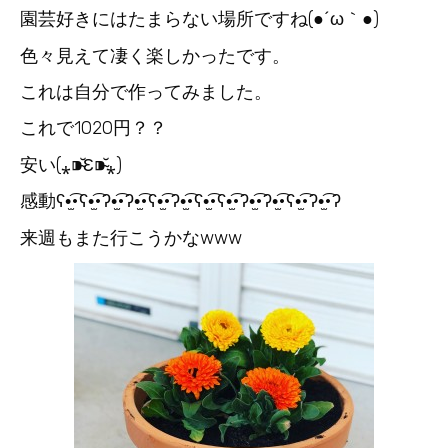
園芸好きにはたまらない場所ですね(●´ω｀●)
色々見えて凄く楽しかったです。
これは自分で作ってみました。
これで1020円？？
安い(⁎⁍̴̆Ɛ⁍̴̆⁎)
感動ʕ•̫͡•ʕ•̫͡•ʔ•̫͡•ʔ•̫͡•ʕ•̫͡•ʔ•̫͡•ʕ•̫͡•ʕ•̫͡•ʔ•̫͡•ʔ•̫͡•ʕ•̫͡•ʔ•̫͡•ʔ
来週もまた行こうかなwww