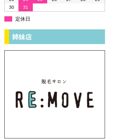
30
31
定休日
姉妹店