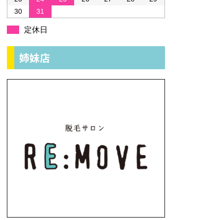
30
31
定休日
姉妹店