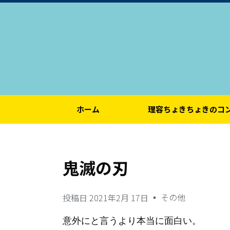
ホーム
理容ちょきちょきのコ
鬼滅の刃
その他
投稿日
2021年2月 17日
意外にと言うより本当に面白い。