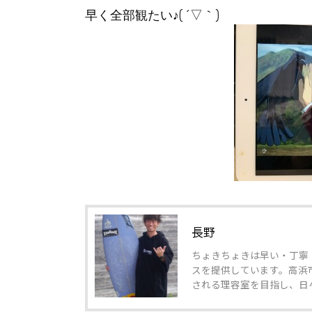
早く全部観たい♪( ´▽｀)
長野
ちょきちょきは早い・丁寧
スを提供しています。高浜
される理容室を目指し、日