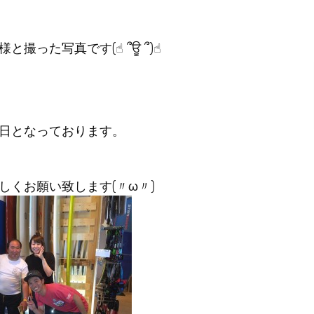
た写真です(☝︎ ՞ਊ ՞)☝︎
日となっております。
くお願い致します(〃ω〃)