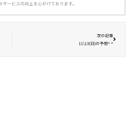
々サービスの向上を心がけております。
次の記事
11\13(日)の予想^ ^